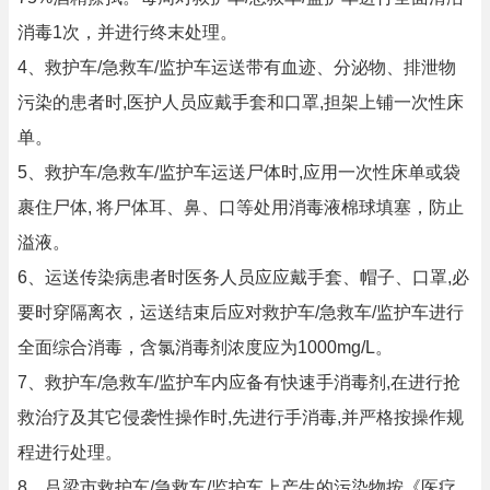
消毒1次，并进行终末处理。
4、救护车/急救车/监护车运送带有血迹、分泌物、排泄物
污染的患者时,医护人员应戴手套和口罩,担架上铺一次性床
单。
5、救护车/急救车/监护车运送尸体时,应用一次性床单或袋
裹住尸体, 将尸体耳、鼻、口等处用消毒液棉球填塞，防止
溢液。
6、运送传染病患者时医务人员应应戴手套、帽子、口罩,必
要时穿隔离衣，运送结束后应对救护车/急救车/监护车进行
全面综合消毒，含氯消毒剂浓度应为1000mg/L。
7、救护车/急救车/监护车内应备有快速手消毒剂,在进行抢
救治疗及其它侵袭性操作时,先进行手消毒,并严格按操作规
程进行处理。
8、吕梁市救护车/急救车/监护车上产生的污染物按《医疗