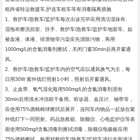
租跨省转运救援车,护送车租车等有消毒隔离措施
1、救护车/急救车/监护车每次出诊完毕应用清洁湿抹布、
湿拖布擦洗担架、扶手、救护车/急救车/监护车地面等。如
被血液、体液、排泄物等污染应先清除污物，再用
1000mg/L的含氯消毒剂擦拭，关闭门窗30min后再开窗通
风。
2、救护车/急救车/监护车内的空气应以通风换气为主，每
日用30W 紫外线灯照射1小时，照射后开窗通风。
3、止血带、氧气湿化瓶用500mg/L的含氯消毒剂浸泡
30min后用清水冲洗晾干备用。听诊器、血压计、袖带等，
应使用75%酒精棉球擦拭后展开，连同车内物品一起放在紫
外线灯下一同照射。药品急救箱、除颤仪、心电监护仪等表
面使用500mg/l含氯消毒剂擦拭消毒，除额仪电极板应用
75%酒精擦拭。每周对救护车/急救车/监护车进行全面清洁