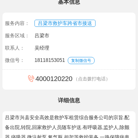
基本信息
服务内容：
吕梁市救护车跨省市接送
服务区域：
吕梁市
联系人：
吴经理
微信号：
18118153051
复制微信号
4000120220
（点击拨打电话）
详细信息
吕梁市兴县安全高效是救护车租赁综合服务公司的宗旨.配
备出院,转院,回家救护人员随车护送.有呼吸器,监护人,除颤
器,痰吸器,微注射泵,氧气瓶,担架等救护装备.一路保障病患