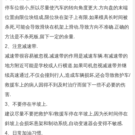
停车位很小,所以尽量使汽车的转向角度更大.方向盘的末端
位置由限位块组成,限位块在架子上有限.如果模具长时间被
杀死,可能会导致滑块在机架上滑动,导致方向不准确.正确的
方法是不杀死板,留下一定的余量.
2、注意减速带.
减速带很容易被忽视.减速带的作用是减速车辆.有减速带的
地方附近可能是学校或人行横道.如果司机忽视减速带并继
续高速通过,不仅会撞到行人,造成车辆损坏,还会导致救护车/
救援车上的病人因得不到及时治疗而留下一些不必要的伤
害.
3、不要停在半坡上.
建议尽量不要把救护车/救援车停在半坡上,因为长时间停在
斜坡上会损坏悬架和制动系统,自动变速器会变得不敏感.
4、日常加油习惯.