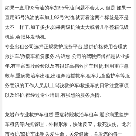
如果一直用92号油的车加95号油,问题不会太大.但是,如果一
直用95号汽油的车加上92号汽油,就要看这两个标签是不是
太不一样了,加了多少.如果两级机油太大或者几乎整箱低级
机油,会损坏发动机.
专业出租公司选择正规救护服务平台,提供价格费用合理的
救护车/救援车租赁服务.告诉您,公司的驾驶师傅都是从业多
年,有丰富驾驶经验以及有很好高档救护车租赁,租用重症急
救车,重病救治车出租,出租奔驰援救车,租车儿童监护车等服
务意识的工作人员,以上驾驶救护车/救援车的日常注意事项
以及维护,都经过专业培训,有强烈的服务热情.
龙岩市专业救护车租赁,重症转院救治车租车,返乡病重监护
车租赁等内抓管理，外树形象，快速反应，救死扶伤。龙岩
市救护/监护车出租关爱生命，关爱健康，关爱您的每一