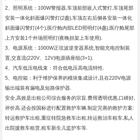
2、照明系统：100W警报器,车顶前部嵌入式警灯,车顶尾部
安装一体化斜面爆闪警灯(2盏),车顶左右后侧各安装一体化
斜面爆闪警灯(4个),医疗舱内部LED照明灯(4盏),医疗舱尾部
上方安装1个外场照明灯(夜晚担架上车使用).
3、电源系统：1000W正弦波逆变器系统,智能充电控制装
置,交直流(220V、12V)电源插座组(3+1).
4、汽车低压电线束：符合低电压高电流特性.
5、电控箱：利于维护保养的模块集成设计,且在220V电源
输出端装有漏电及短路保护器.
安全,高效是出租公司综合服务的宗旨.费用透明优惠,口碑好,
评价高.还会按国标进行配置救护车辆.制定完善的救护方案:
转运救护车出租,重症转院急救车出租,转运救治车租车,私人
出院援救车租赁,租车新生儿监护车等.