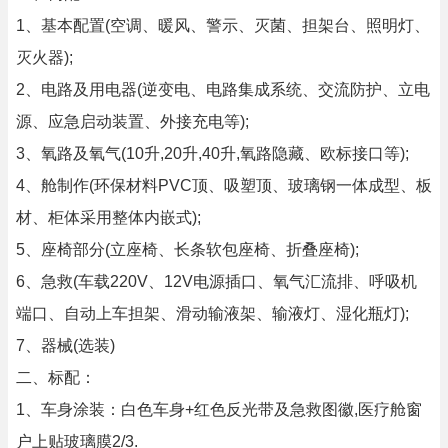
1、基本配置(空调、暖风、警示、灭菌、担架台、照明灯、
灭火器);
2、电路及用电器(逆变电、电路集成系统、交流防护、立电
源、应急启动装置、外接充电等);
3、氧路及氧气(10升,20升,40升,氧路隐藏、欧标接口等);
4、舱制作(环保材料PVC顶、吸塑顶、玻璃钢一体成型、板
材、柜体采用整体内嵌式);
5、座椅部分(立座椅、长条软包座椅、折叠座椅);
6、急救(车载220V、12V电源插口、氧气汇流排、呼吸机
端口、自动上车担架、滑动输液架、输液灯、湿化瓶灯);
7、器械(选装)
二、标配：
1、车身涂装：白色车身+红色反光带及急救图徽,医疗舱窗
户上贴玻璃膜2/3.