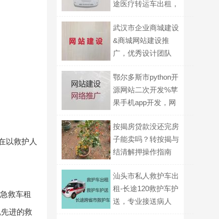
途医疗转运车出租，
全国各地都有车
武汉市企业商城建设
&商城网站建设推
广，优秀设计团队
鄂尔多斯市python开
源网站二次开发%苹
果手机app开发，网
站制作
按揭房贷款没还完房
子能卖吗？转按揭与
在以救护人
结清解押操作指南
汕头市私人救护车出
租-长途120救护车护
症急救车租
送，专业接送病人
,先进的救