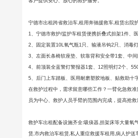
客户提供安心、放心的救护服务。
宁德市出租跨省救治车,租用奔驰援救车,租赁出院护
1、宁德市救护/监护车租赁便携折叠式担架1件、医
2、固定装置10L氧气瓶1只、输液吊钩2只、消毒
3、左面长条椅软座垫、软靠背和安全带1套、中间
4、前顶装全蓝警灯警报器1套、12照明灯2个、55
5、后门上车踏板、医用耐磨塑胶地板、贴救助十
在救护过程中，需求留意哪些工作？一臂化急救准
员为中心、救护人员手臂的范围内完成，提高抢救
救护车出租配备设施齐全:吸痰器,担架床等大量氧
赁,市内救治车租赁,私人重症救援车租用,病人护送