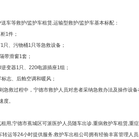
送车等救护/监护车租赁,运输型救护/监护车基本标配：
柜1件；
灯1只、污物桶1只等急救设备；
隔带滑窗1套；
0逆变器1只、220电源插座1组；
字标志、后舱空调和暖风；
则急救过程中，宁德市救护人员对患者采纳急救办法及操作设备
速度。
气租用,宁德市蕉城区可派医护人员随车出诊.重病救护车租赁,重
车转运等24小时提供服务.救护车出租公司拥有经验丰富管理人员