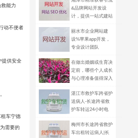
急救能力
&品牌网站开发设
计，提供一站式建站
服务
行动不便者
丽水市企业网站建
设%苹果app开发，
专业设计团队
户提供安全
在做出婚姻或生育决
定前，哪些个人成长
与心理准备值得深入
探讨？
湛江市救护车跨省护
务。
送病人-长途跨省救
护车转运24小时电
车租车宁德
话
梅州市长途跨省救护
旨为需要的
车出租转运病人|长