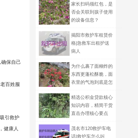
家长扫码领红包，是
否会关联到孩子使用
的设备信息？
揭阳市救护车租赁价
格|急救车出租护送
病人
,确保自己
为什么裹了面糊炸的
东西更蓬松酥脆，面
衣里的气泡到底是怎
的老百姓服
么形成的？
精选公积金贷款核心
知识内容，精简干货
直击办理核心要点
造吸引救护
茂名市120救护车电
，健康人
话|救护车怎么叫