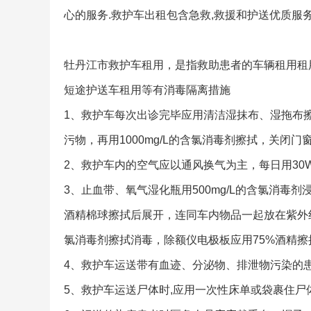
心的服务.救护车出租包含急救,救援和护送优质服务
牡丹江市救护车租用，是指救助患者的车辆租用租用私
短途护送车租用等有消毒隔离措施
1、救护车每次出诊完毕应用清洁湿抹布、湿拖布
污物，再用1000mg/L的含氯消毒剂擦拭，关闭门窗
2、救护车内的空气应以通风换气为主，每日用30
3、止血带、氧气湿化瓶用500mg/L的含氯消毒剂
酒精棉球擦拭后展开，连同车内物品一起放在紫外线
氯消毒剂擦拭消毒，除额仪电极板应用75%酒精
4、救护车运送带有血迹、分泌物、排泄物污染的患
5、救护车运送尸体时,应用一次性床单或袋裹住尸