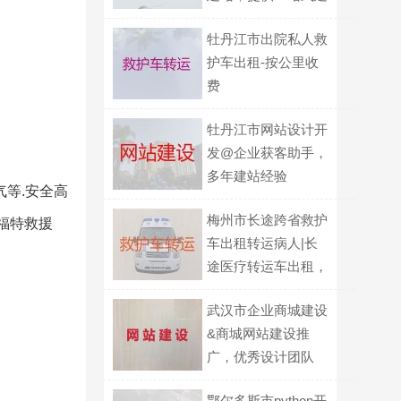
站服务
牡丹江市出院私人救
护车出租-按公里收
费
牡丹江市网站设计开
发@企业获客助手，
多年建站经验
气等.安全高
梅州市长途跨省救护
租福特救援
车出租转运病人|长
途医疗转运车出租，
全国各地都有车
武汉市企业商城建设
&商城网站建设推
广，优秀设计团队
鄂尔多斯市python开