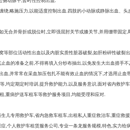
近侧动脉干,暂时性控制出血.
带缠绕,略施压力,以能适度控制出血.四肢的小动脉或静脉出血、头
,如无合并骨折或脱位时,立即强屈肘关节或膝关节,并用绷带固定,
腋窝等部位活动性出血以及内脏实质性脏器破裂,如肝粉碎性破裂出
底止血的准备之前,不得将填入分纱布抽出,以免发生大出血措手不
出血,并常常在采血加压包扎不能有效止血的情况下,才选用止血带
,均定期定时培训,提升救护能力,以及服务意识.面对省内救护车
出租,重病护送车租车等救护服务项目,均能受理和应对.
生儿专用救护车,省内急救车租车,出租私人重症救治车,重症救援
症,个人救护车租赁服务公司,专业一条龙服务规模,特色,实力给病