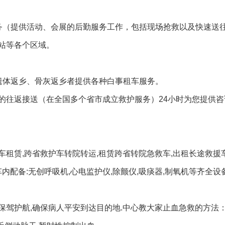
务（提供活动、会展的后勤服务工作，包括现场抢救以及快速送
站等各个区域。
遗体返乡、骨灰返乡者提供各种白事租车服务。
的往返接送（在全国多个省市成立救护服务）24小时为您提供咨
租赁,跨省救护车转院转运,租赁跨省转院急救车,出租长途救援
内配备:无创呼吸机,心电监护仪,除颤仪,吸痰器,制氧机等齐全设备
保驾护航,确保病人平安到达目的地.中心教大家止血急救的方法