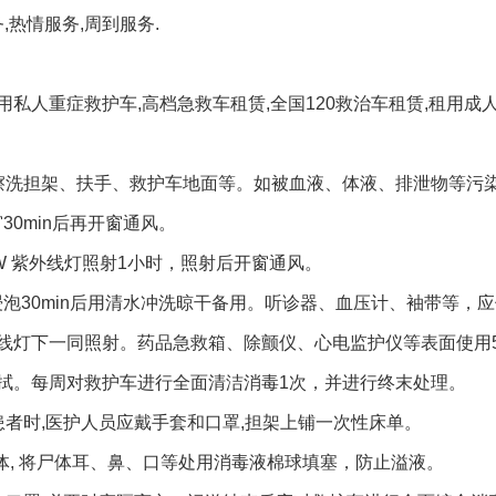
,热情服务,周到服务.
人重症救护车,高档急救车租赁,全国120救治车租赁,租用成人
擦洗担架、扶手、救护车地面等。如被血液、体液、排泄物等污
30min后再开窗通风。
W 紫外线灯照射1小时，照射后开窗通风。
浸泡30min后用清水冲洗晾干备用。听诊器、血压计、袖带等，应
灯下一同照射。药品急救箱、除颤仪、心电监护仪等表面使用500
擦拭。每周对救护车进行全面清洁消毒1次，并进行终末处理。
者时,医护人员应戴手套和口罩,担架上铺一次性床单。
体, 将尸体耳、鼻、口等处用消毒液棉球填塞，防止溢液。