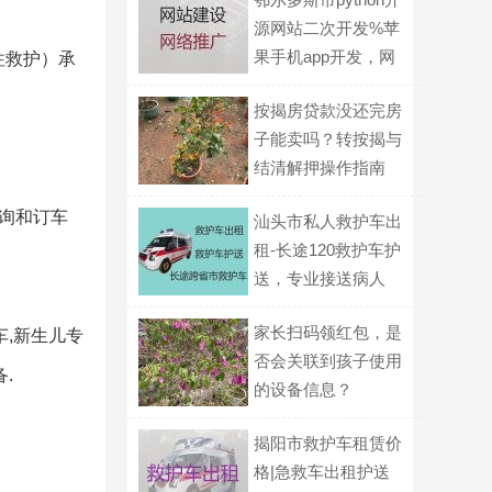
源网站二次开发%苹
果手机app开发，网
往救护）承
站制作
按揭房贷款没还完房
子能卖吗？转按揭与
结清解押操作指南
询和订车
汕头市私人救护车出
租-长途120救护车护
送，专业接送病人
家长扫码领红包，是
车,新生儿专
否会关联到孩子使用
.
的设备信息？
揭阳市救护车租赁价
：
格|急救车出租护送