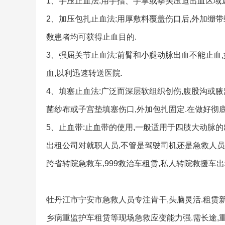
1、手压止血法:用手指、手掌或拳头压迫出血区域
2、加压包扎止血法:用厚敷料覆盖伤口后,外加绷
数患者均可获得止血目的.
3、强屈关节止血法:前臂和小腿动脉出血不能止血
血,以利迅速转送医院.
4、填塞止血法:广泛而深层软组织创伤,腹股沟或
菌纱布或子宫垫填塞伤口,外加包扎固定.在做好彻
5、止血带:止血带的使用,一般适用于四肢大动脉的
出租公司对就职人员,不管是驾驶司机还是急救人员等
跨省转院急救车,999救治车租赁,私人转院救援车
牡丹江市宁安市急救人员专注肯干,头脑灵活.租赁新
乡病重监护车租赁等现场急救应变能力强.需长途,重