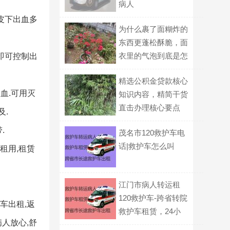
病人
皮下出血多
为什么裹了面糊炸的
东西更蓬松酥脆，面
衣里的气泡到底是怎
即可控制出
么形成的？
精选公积金贷款核心
血.可用灭
知识内容，精简干货
直击办理核心要点
及.
.
茂名市120救护车电
话|救护车怎么叫
租用,租赁
江门市病人转运租
120救护车-跨省转院
车出租,返
救护车租赁，24小
人放心,舒
时在线电话