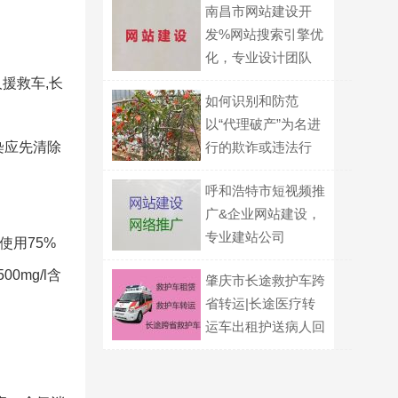
南昌市网站建设开
发%网站搜索引擎优
化，专业设计团队
援救车,长
如何识别和防范
以“代理破产”为名进
染应先清除
行的欺诈或违法行
为？
呼和浩特市短视频推
广&企业网站建设，
专业建站公司
使用75%
mg/l含
肇庆市长途救护车跨
省转运|长途医疗转
运车出租护送病人回
家