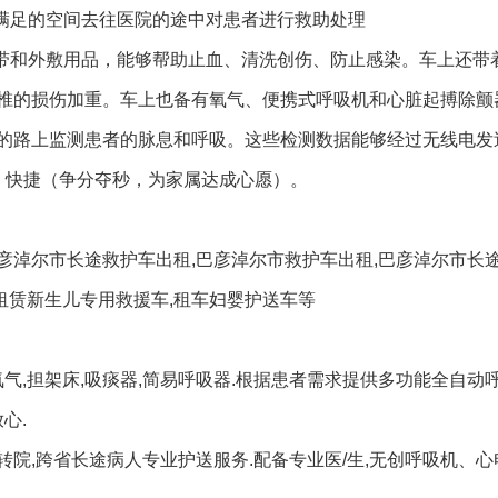
有满足的空间去往医院的途中对患者进行救助处理
纱带和外敷用品，能够帮助止血、清洗创伤、防止感染。车上还带
椎的损伤加重。车上也备有氧气、便携式呼吸机和心脏起搏除颤
的路上监测患者的脉息和呼吸。这些检测数据能够经过无线电发
，快捷（争分夺秒，为家属达成心愿）。
彦淖尔市长途救护车出租,巴彦淖尔市救护车出租,巴彦淖尔市长
,租赁新生儿专用救援车,租车妇婴护送车等
气,担架床,吸痰器,简易呼吸器.根据患者需求提供多功能全自动呼
心.
重转院,跨省长途病人专业护送服务.配备专业医/生,无创呼吸机、