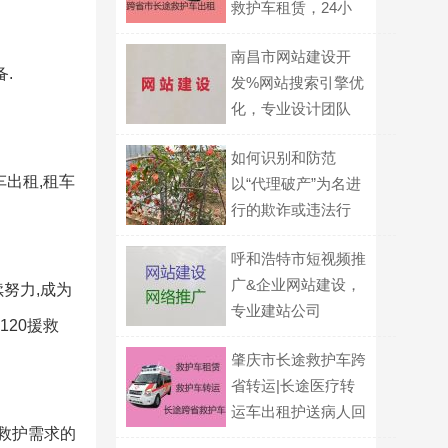
救护车租赁，24小
时在线电话
南昌市网站建设开
.
发%网站搜索引擎优
化，专业设计团队
如何识别和防范
车出租,租车
以“代理破产”为名进
行的欺诈或违法行
为？
呼和浩特市短视频推
广&企业网站建设，
努力,成为
专业建站公司
120援救
肇庆市长途救护车跨
省转运|长途医疗转
运车出租护送病人回
救护需求的
家