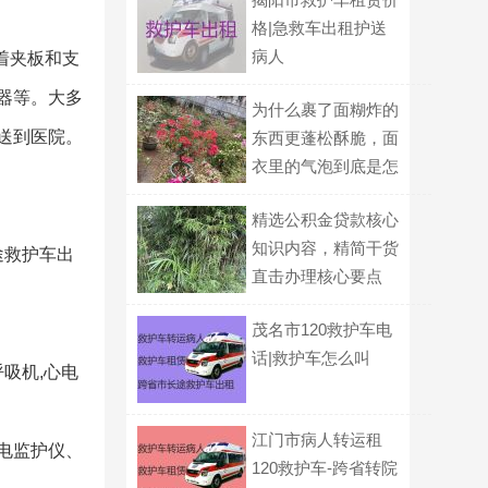
格|急救车出租护送
病人
着夹板和支
器等。大多
为什么裹了面糊炸的
送到医院。
东西更蓬松酥脆，面
衣里的气泡到底是怎
么形成的？
精选公积金贷款核心
知识内容，精简干货
途救护车出
直击办理核心要点
茂名市120救护车电
话|救护车怎么叫
吸机,心电
江门市病人转运租
心电监护仪、
120救护车-跨省转院