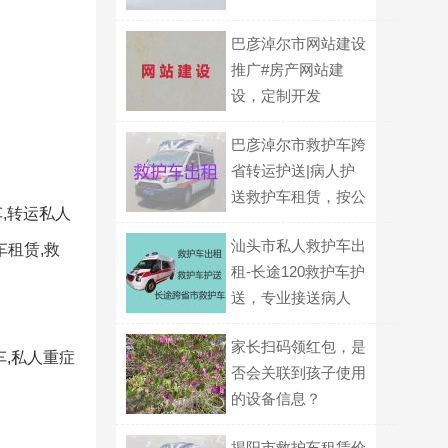
巴彦淖尔市网站建设
推广#房产网站建
设，定制开发
巴彦淖尔市救护车跨
省转运护送|病人护
送救护车租赁，按公
,转运私人
里收费
汕头市私人救护车出
租赁,救
租-长途120救护车护
送，专业接送病人
家长扫码领红包，是
车,私人重症
否会关联到孩子使用
的设备信息？
揭阳市救护车租赁价