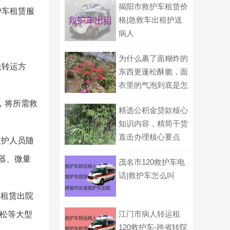
揭阳市救护车租赁价
护车租赁服
格|急救车出租护送
病人
为什么裹了面糊炸的
铁转运方
东西更蓬松酥脆，面
衣里的气泡到底是怎
么形成的？
，将所需救
精选公积金贷款核心
知识内容，精简干货
直击办理核心要点
救护人员随
器、微量
茂名市120救护车电
话|救护车怎么叫
,租赁出院
江门市病人转运租
拉松等大型
120救护车-跨省转院