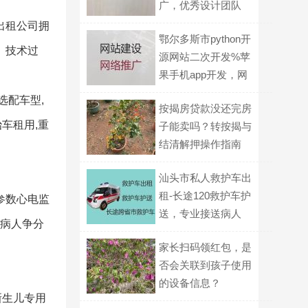
广，优秀设计团队
出租公司拥
鄂尔多斯市python开
、技术过
源网站二次开发%苹
果手机app开发，网
站制作
选配车型,
按揭房贷款没还完房
车租用,重
子能卖吗？转按揭与
结清解押操作指南
汕头市私人救护车出
租-长途120救护车护
参数心电监
送，专业接送病人
为病人争分
家长扫码领红包，是
否会关联到孩子使用
的设备信息？
新生儿专用