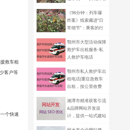
通办？
《96分钟：列车爆
炸案》线索藏进“日
常细节”：乘客的行
李箱重量、孩子的涂
鄂州市大型活动保障
鸦、老人的药瓶，全
救护车出租服务-私
是炸弹密码
人救护车电话
院援救车租
鄂州市私人救护车出
减少客户等
租电话|重症急救车
出租，按公里收费
湘潭市精准获客引流
&品牌网站开发设
辟一个快速
计，提供一站式建站
服务
丽水市企业网站建