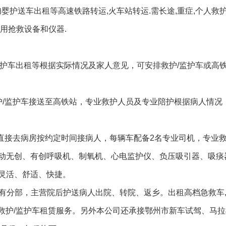
,妇婴护送车出租等高速铁路转运,火车站转运.需长途,重症,个人救
用抢救设备和仪器.
0救护车出租等根据实际情况及家人意见，可安排救护/监护车或高
护/监护车接送至高铁站，专业救护人员及专业陪护根据病人情况
，直接去病房按约定时间接病人，每辆车配备2名专业司机，专业
动无创、有创呼吸机、制氧机、心电监护仪、负压吸引器、吸痰
灵活、舒适、快捷。
设有分部，主营院后护送病人出院、转院、返乡。出租高档急救车
供救护/监护车租赁服务。另外本公司还承接鄂州市新车试驾、马