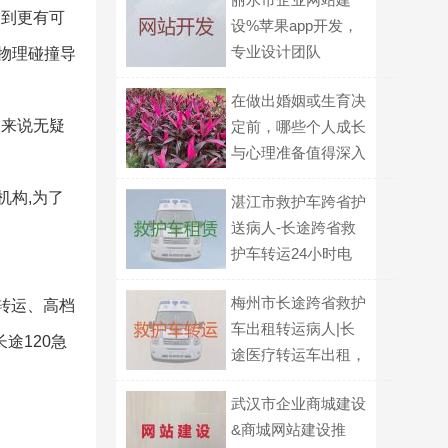
送到更有可
设%苹果app开发，
专业设计团队
于物理碰撞导
在做出婚姻或生育决
属来说无疑
定前，哪些个人成长
与心理准备值得深入
探讨？
机构,为了
湛江市救护车跨省护
送病人-长途跨省救
护车转运24小时电
话
梅州市长途跨省救护
转运、高档
车出租转运病人|长
途120急
途医疗转运车出租，
全国各地都有车
武汉市企业商城建设
&商城网站建设推