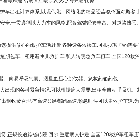
护理等难题,给病人温暖以及安心的护送.优势：
护车出租计算体系,以现代化、网络化的精品经营姿态面对顾客,
安全.一贯遵循以人为本的风格,配备驾驶经验丰富、对道路熟悉
为您提供放心的救护车辆.出租各种设备救援车,可根据客户的需要
期包车、租用新生儿救护车,私人转院急救车租车,全国120救治
器、简易呼吸气囊、测量血压心跳仪器、急救药箱药包.
人出现的各种紧急情况.可以根据病人需要,出租全自动呼吸机、
车出租收费合理,有高速公路都跑高速,紧急时候可以走救护车道,
赁,正规长途跨省转院,回乡,重症病人护送.全国120救护车租车,