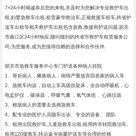
7×24小时竭诚恭后您的来电,并及时为您解决专业救护车出
租,妇婴急救车出租,租赁豪华救治车,正规救援车租车,跨省护
送车出租等相关救护车出租包含急救,救援和护送问题.韶关
市曲江区24小时响应,随叫随到的跨省市救护车租赁服务公
司,为您服务,成为您值得信赖的选择和合作伙伴.
韶关市急救车服务中心专门护送各种病人转院
1、骨折病人，瘫痪病人，病情严重放弃回老家的病人等
2、急救车内设，自动上车高级担架床，全自动呼吸机，心
电监护仪 ，吸痰器 ，呼吸气囊 ，氧气体统 、心跳仪器
3、根据病人的需要去选择急救车
4、配专业的医护人员随车出诊、专业的设备、 团队
5、租用出院救护车,儿童急救车出租,租用跨市转院救治车,
租用120援救车,转运返乡病重护送车等合理的价格