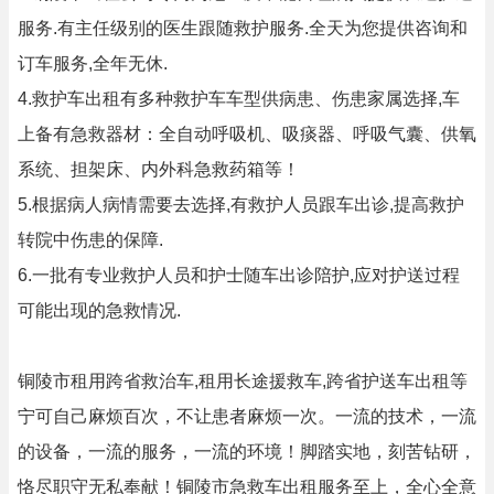
服务.有主任级别的医生跟随救护服务.全天为您提供咨询和
订车服务,全年无休.
4.救护车出租有多种救护车车型供病患、伤患家属选择,车
上备有急救器材：全自动呼吸机、吸痰器、呼吸气囊、供氧
系统、担架床、内外科急救药箱等！
5.根据病人病情需要去选择,有救护人员跟车出诊,提高救护
转院中伤患的保障.
6.一批有专业救护人员和护士随车出诊陪护,应对护送过程
可能出现的急救情况.
铜陵市租用跨省救治车,租用长途援救车,跨省护送车出租等
宁可自己麻烦百次，不让患者麻烦一次。一流的技术，一流
的设备，一流的服务，一流的环境！脚踏实地，刻苦钻研，
恪尽职守无私奉献！铜陵市急救车出租服务至上，全心全意