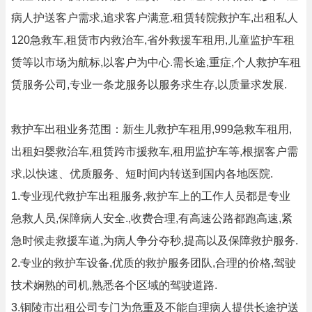
病人护送客户需求,追求客户满意.租赁转院救护车,出租私人
120急救车,租赁市内救治车,省外救援车租用,儿童监护车租
赁等以市场为航标,以客户为中心.需长途,重症,个人救护车租
赁服务公司,专业一条龙服务以服务求生存,以质量求发展.
救护车出租业务范围：新生儿救护车租用,999急救车租用,
出租妇婴救治车,租赁跨市援救车,租用监护车等,根据客户需
求,以快速、优质服务、短时间内转送到国内各地医院.
1.专业现代救护车出租服务,救护车上的工作人员都是专业
急救人员,保障病人安全.,收费合理,有高速公路都跑高速,紧
急时候走救援车道,为病人争分夺秒,提高以及保障救护服务.
2.专业的救护车设备,优质的救护服务团队,合理的价格,驾驶
技术娴熟的司机,熟悉各个区域的驾驶道路.
3.铜陵市出租公司专门为危重及不能自理病人提供长途护送