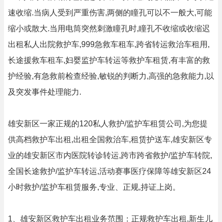
速收缩.当病人受到严重伤害,两侧的瞳孔可以不一般大,可能
缩小或散大.当用电筒突然刺激瞳孔时,瞳孔不收缩或收缩迟
出租私人出院救护车,999急救车租车,跨省转运救治车租用,
长途援救车租车,妇婴监护车转运等救护车租赁,有丰富的救
护经验,有急救前检查经验,敏锐的判断力,高强的急救能力,以
及突发事件处理能力.
雄安新区一家正规的120私人救护/监护车租赁公司,为您提
供高档救护车出租,出租全国救治车,租赁护送车,雄安新区专
业的雄安新区市内医院转诊转运,跨市跨省救护/监护车转院,
全国长途救护/监护车转运,活动赛事医疗保障等雄安新区24
小时救护/监护车租赁服务,专业、正规,持证上岗。
1、雄安新区救护车出租业务范围：正规救护车出租,新生儿