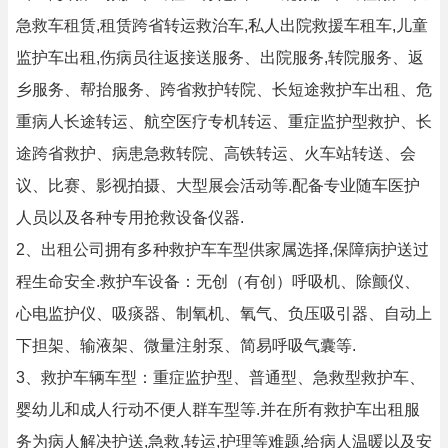
急救车租赁,租赁跨省转运救治车,私人出院救援车租车,儿童
监护车出租,伤病员往返接送服务、出院服务,转院服务、返
乡服务、帮抬服务、跨省救护转院、长短途救护车出租、危
重病人长途转运、航空医疗专机转运、重症监护型救护、长
途跨省救护、病患急救转院、高铁转运、火车站转送、会
议、比赛、影视拍摄、大型展会活动等.配备专业随车医护
人员以及各种专用抢救设备仪器.
2、出租公司拥有多种救护车车型供家属选择,保障病护送过
程生命安全.救护车设备：无创（有创）呼吸机、除颤仪、
心电监护仪、吸痰器、制氧机、氧气、负压吸引器、自动上
下担架、输液架、微量注射泵、简易呼吸气囊等.
3、救护车辆车型：重症监护型、普通型、急救型救护车、
婴幼儿和成人行动不便人群车型等.并在所有救护车出租服
务为病人解决护送,急救,转运,护理等难题,给病人温暖以及安