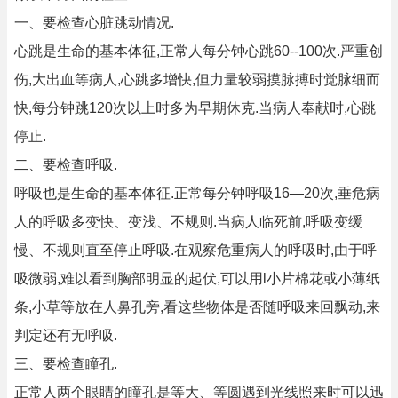
一、要检查心脏跳动情况.
心跳是生命的基本体征,正常人每分钟心跳60--100次.严重创
伤,大出血等病人,心跳多增快,但力量较弱摸脉搏时觉脉细而
快,每分钟跳120次以上时多为早期休克.当病人奉献时,心跳
停止.
二、要检查呼吸.
呼吸也是生命的基本体征.正常每分钟呼吸16—20次,垂危病
人的呼吸多变快、变浅、不规则.当病人临死前,呼吸变缓
慢、不规则直至停止呼吸.在观察危重病人的呼吸时,由于呼
吸微弱,难以看到胸部明显的起伏,可以用l小片棉花或小薄纸
条,小草等放在人鼻孔旁,看这些物体是否随呼吸来回飘动,来
判定还有无呼吸.
三、要检查瞳孔.
正常人两个眼睛的瞳孔是等大、等圆遇到光线照来时可以迅