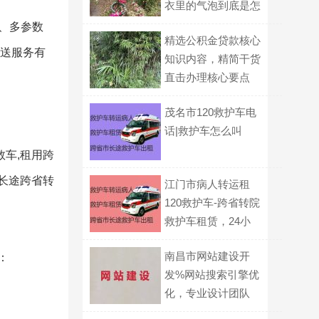
衣里的气泡到底是怎
么形成的？
机、多参数
精选公积金贷款核心
护送服务有
知识内容，精简干货
直击办理核心要点
茂名市120救护车电
话|救护车怎么叫
救车,租用跨
规长途跨省转
江门市病人转运租
120救护车-跨省转院
救护车租赁，24小
时在线电话
南昌市网站建设开
：
发%网站搜索引擎优
化，专业设计团队