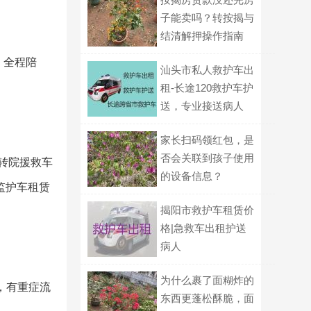
子能卖吗？转按揭与
结清解押操作指南
，全程陪
汕头市私人救护车出
租-长途120救护车护
送，专业接送病人
家长扫码领红包，是
否会关联到孩子使用
症转院援救车
的设备信息？
监护车租赁
揭阳市救护车租赁价
格|急救车出租护送
病人
为什么裹了面糊炸的
，有重症流
东西更蓬松酥脆，面