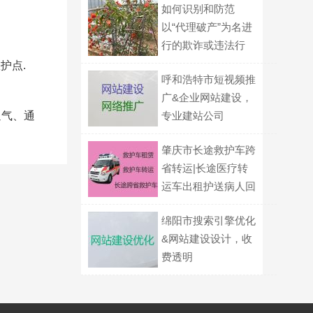
如何识别和防范
以“代理破产”为名进
行的欺诈或违法行
为？
护点.
呼和浩特市短视频推
广&企业网站建设，
通气、通
专业建站公司
肇庆市长途救护车跨
省转运|长途医疗转
运车出租护送病人回
家
绵阳市搜索引擎优化
&网站建设设计，收
费透明