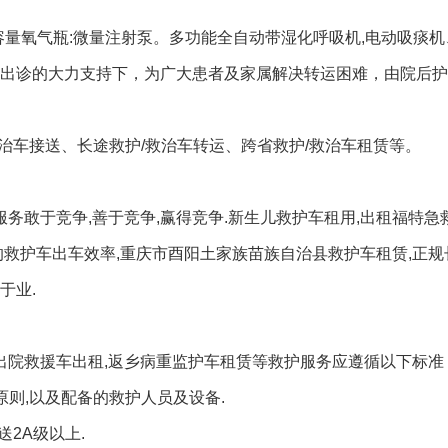
大容量氧气瓶:微量注射泵。多功能全自动带湿化呼吸机,电动吸痰
车出诊的大力支持下，为广大患者及家属解决转运困难，由院后
救治车接送、长途救护/救治车转运、跨省救护/救治车租赁等。
服务敢于竞争,善于竞争,赢得竞争.新生儿救护车租用,出租福特急
的救护车出车效率,重庆市酉阳土家族苗族自治县救护车租赁,正
于业.
,出院救援车出租,返乡病重监护车租赁等救护服务应遵循以下标准
原则,以及配备的救护人员及设备.
2A级以上.