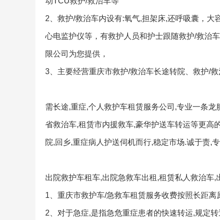
动TCU救护/救治车等
2、救护/救治车内设有:氧气,担架床,还呼吸囊，
心电监护仪等，有救护人员和护士跟随救护/救治
限公司为您提供，
3、主要经营重庆市救护/救治车长途转院、救护/
需长途,重症,个人救护车租赁服务公司,专业一条龙
省救治车,租赁市内援救车,豪华护送车转运等更高
院,回乡,重症病人护送伺机而行,稳定市场.诚于责,专
出院救护车租车,出院急救车出租,租赁私人救治车
1、重庆市救护车/急救车租赁服务收费按照长距离
2、对于急症,是指急危重症患者的快速转运,规定转送