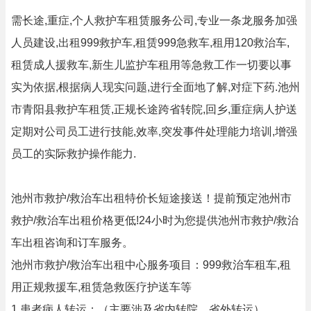
需长途,重症,个人救护车租赁服务公司,专业一条龙服务加强
人员建设,出租999救护车,租赁999急救车,租用120救治车,
租赁成人援救车,新生儿监护车租用等急救工作一切要以事
实为依据,根据病人现实问题,进行全面地了解,对症下药.池州
市青阳县救护车租赁,正规长途跨省转院,回乡,重症病人护送
定期对公司员工进行技能,效率,突发事件处理能力培训,增强
员工的实际救护操作能力.
池州市救护/救治车出租特价长短途接送！提前预定池州市
救护/救治车出租价格更低!24小时为您提供池州市救护/救治
车出租咨询和订车服务。
池州市救护/救治车出租中心服务项目：999救治车租车,租
用正规救援车,租赁急救医疗护送车等
1.患者病人转运；（主要涉及省内转院，省外转运）