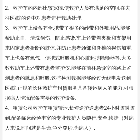
2、救护车的内部比较宽阔,使救护人员有满足的空间,在去
往医/院的途中对患者进行救助处理.
3、救护车上设备齐全,携带了很多的纱带和外敷用品,能够
帮助止血、清洗创伤、防止感染.车上还带着夹板和支架用
来固定患者折断的肢体,并防止患者颈部和脊椎的损伤加重.
车上也备有氧气、便携式呼吸机和心脏起搏除颤器等.大多
数救助车上还带有患者监护仪,能够在前往急诊室的路上监
测患者的脉息和呼吸.这些检测数据能够经过无线电发送到
医/院.正规的长途救护车租赁服务具备转运病人的能力.可根
据病人情况配备需要的救护设备.
4、租赁公司救护车租赁转运,长短途护送患者24小时随叫随
到.配备临床经验丰富的专业救护人员随行.安全,快捷（对病
人来说,时间就是生命,争分夺秒,为病人）.