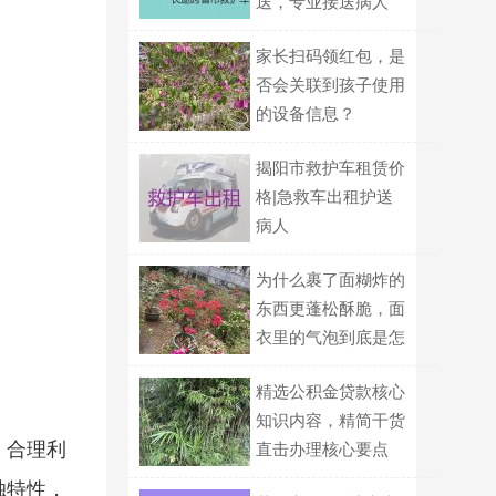
送，专业接送病人
家长扫码领红包，是
否会关联到孩子使用
的设备信息？
揭阳市救护车租赁价
格|急救车出租护送
病人
为什么裹了面糊炸的
东西更蓬松酥脆，面
衣里的气泡到底是怎
么形成的？
精选公积金贷款核心
知识内容，精简干货
、合理利
直击办理核心要点
独特性，