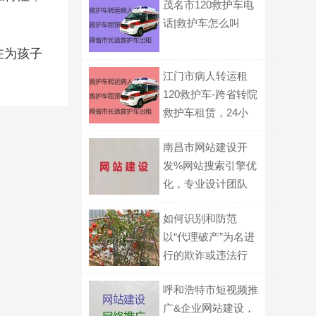
茂名市120救护车电
话|救护车怎么叫
在为孩子
江门市病人转运租
120救护车-跨省转院
救护车租赁，24小
时在线电话
南昌市网站建设开
发%网站搜索引擎优
化，专业设计团队
如何识别和防范
以“代理破产”为名进
行的欺诈或违法行
为？
呼和浩特市短视频推
广&企业网站建设，