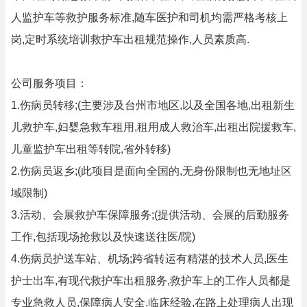
人监护车等救护服务标准,随车医护和司机均需严格考核上
岗,定时系统培训救护车出租规范操作,人员素质高.
公司服务项目：
1.伤病员转移;(主要涉及台州市地区,以及全国各地,出租新生
儿救护车,妇婴急救车租用,租用成人救治车,出租出院援救车,
儿童监护车出租等转院,省外转移)
2.伤病员返乡;(此项目是面向全国的,无身份限制也无地址区
域限制)
3.活动、会展救护车保障服务;(提供活动、会展的后勤服务
工作,包括现场抢救以及快速送往医/院)
4.伤病员护送车站、机场;跨省转运有精湛的技术人员,医生
护士出车,有现代救护车出租服务,救护车上的工作人员都是
专业急救人员,保障病人安全.临床经验,在路上处理病人出现