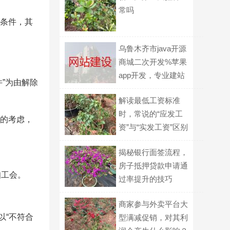
常吗
条件，其
乌鲁木齐市java开源
商城二次开发%苹果
app开发，专业建站
”为由解除
公司
解读最低工资标准
时，常说的“应发工
的考虑，
资”与“实发工资”区别
在哪里，如何计算？
揭秘银行面签流程，
房子抵押贷款申请通
知工会。
过率提升的技巧
商家参与外卖平台大
以“不符合
型满减促销，对其利