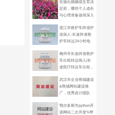
在做出婚姻或生育决
定前，哪些个人成长
与心理准备值得深入
探讨？
湛江市救护车跨省护
送病人-长途跨省救
护车转运24小时电
话
梅州市长途跨省救护
车出租转运病人|长
途医疗转运车出租，
全国各地都有车
武汉市企业商城建设
&商城网站建设推
广，优秀设计团队
鄂尔多斯市python开
源网站二次开发%苹