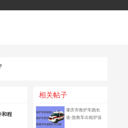
？
相关帖子
肇庆市救护车跑长
件和程
途-急救车出租护送