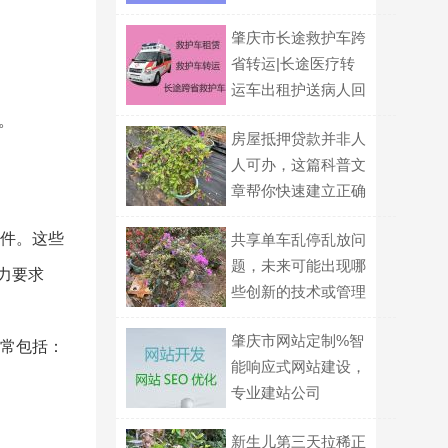
肇庆市长途救护车跨
省转运|长途医疗转
运车出租护送病人回
家
。
房屋抵押贷款并非人
人可办，这篇科普文
章帮你快速建立正确
认知
件。这些
共享单车乱停乱放问
题，未来可能出现哪
力要求
些创新的技术或管理
方案？
肇庆市网站定制%智
常包括：
能响应式网站建设，
专业建站公司
新生儿第三天拉稀正