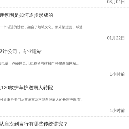
03月04日
球迷氛围是如何逐步形成的
一个渐进的过程，融合了地域文化、俱乐部运营、球迷...
01月22日
设计公司，专业建站
话，Wap网页开发,移动网站制作,搭建商城网站...
1小时前
120救护车护送病人转院
性化服务专门从事危重及不能自理病人的长途护送,有...
1小时前
从座次到言行有哪些传统讲究？