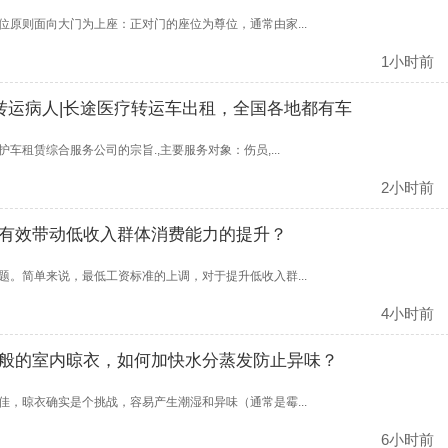
原则面向大门为上座：正对门的座位为尊位，通常由家...
1小时前
省转运病人|长途医疗转运车出租，全国各地都有车
租赁综合服务公司的宗旨.,主要服务对象：伤员,...
2小时前
有效带动低收入群体消费能力的提升？
。简单来说，最低工资标准的上调，对于提升低收入群...
4小时前
般的室内晾衣，如何加快水分蒸发防止异味？
，晾衣确实是个挑战，容易产生潮湿和异味（通常是霉...
6小时前