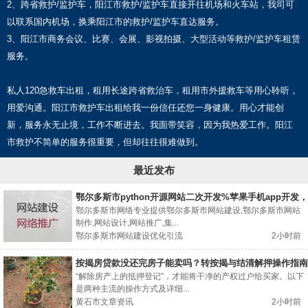
2、跨省救护/监护车，阳江市救护/监护车直接开往机场和火车站，我司可
以联系国内机场，换乘阳江市的救护/监护车直达服务。
3、阳江市商务会议、比赛、会展、影视拍摄、大型活动等救护/监护车租赁
服务。
私人120急救车出租，租用长途跨省救治车，租用市外援救车等用心聆听，
用爱沟通。阳江市救护车出租给我一份信任还您一身健康。用心才能创
新，服务永无止境，工作不断进去。我面带笑容，因为我热爱工作。阳江
市救护不简单的服务很重要，但却往往很难做到。
最近发布
鄂尔多斯市python开源网站二次开发%苹果手机app开发，
网站制作
鄂尔多斯市网络专业提供鄂尔多斯市网站建设,鄂尔多斯市网站
制作,网站设计,网站推广,集...
鄂尔多斯市网站建设优化引流
2小时前
按揭房贷款没还完房子能卖吗？转按揭与结清解押操作指南
“解除房产上的抵押登记”，才能将干净的产权过户给买家。以下
是两种主流的操作方式及详细...
黄石市文章资讯
2小时前