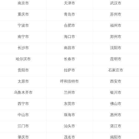
南京市
天津市
武汉市
重庆市
青岛市
苏州市
宁波市
合肥市
福州市
南宁市
海口市
郑州市
长沙市
南昌市
沈阳市
哈尔滨市
长春市
昆明市
贵阳市
拉萨市
石家庄市
太原市
呼和浩特市
西安市
乌鲁木齐市
兰州市
银川市
西宁市
东莞市
佛山市
中山市
珠海市
惠州市
江门市
汕头市
湛江市
肇庆市
茂名市
揭阳市