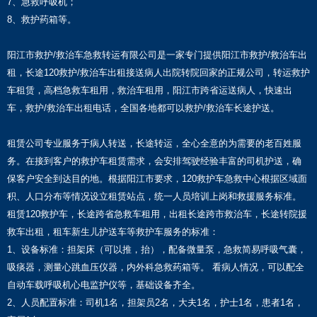
7、急救呼吸机；
8、救护药箱等。
阳江市救护/救治车急救转运有限公司是一家专门提供阳江市救护/救治车出
租，长途120救护/救治车出租接送病人出院转院回家的正规公司，转运救护
车租赁，高档急救车租用，救治车租用，阳江市跨省运送病人，快速出
车，救护/救治车出租电话，全国各地都可以救护/救治车长途护送。
租赁公司专业服务于病人转送，长途转运，全心全意的为需要的老百姓服
务。在接到客户的救护车租赁需求，会安排驾驶经验丰富的司机护送，确
保客户安全到达目的地。根据阳江市要求，120救护车急救中心根据区域面
积、人口分布等情况设立租赁站点，统一人员培训上岗和救援服务标准。
租赁120救护车，长途跨省急救车租用，出租长途跨市救治车，长途转院援
救车出租，租车新生儿护送车等救护车服务的标准：
1、设备标准：担架床（可以推，抬），配备微量泵，急救简易呼吸气囊，
吸痰器，测量心跳血压仪器，内外科急救药箱等。 看病人情况，可以配全
自动车载呼吸机心电监护仪等，基础设备齐全。
2、人员配置标准：司机1名，担架员2名，大夫1名，护士1名，患者1名，