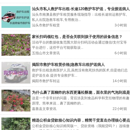
汕头市私人救护车出租-长途120救护车护送，专业接送病人
汕头市南澳县救护车租赁服务现场指导：出租长途转运救护车,
私人出院急救车租车,专用救治...
汕头市救护车租赁
3小时前
家长扫码领红包，是否会关联到孩子使用的设备信息？
活动平台的数据收集范围大部分扫码活动会通过微信/支付宝等
平台进行，这些平台可能获取设...
五指山市文章资讯
6小时前
揭阳市救护车租赁价格|急救车出租护送病人
救护车出租急救医护人员,虽然没有救死扶伤的医术,但是他们总
是护送生命.提供专业救护车...
揭阳市救护车转运
14小时前
为什么裹了面糊炸的东西更蓬松酥脆，面衣里的气泡到底是
怎么形成的？
这是一个非常好的问题，背后涉及到食品科学和烹饪物理的有趣
原理。简单来说，裹了面糊炸的...
嘉善县文章资讯
22小时前
精选公积金贷款核心知识内容，精简干货直击办理核心要点
公积金贷款核心知识精简版一、贷款资格（我能贷吗？）连续缴