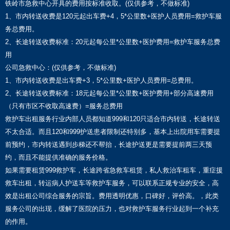
铁岭市急救中心开具的费用按标准收取。(仅供参考，不做标准)
1、市内转送收费是120元起出车费+4，5*公里数+医护人员费用=救护车服
务总费用。
2、长途转送收费标准：20元起每公里*公里数+医护费用=救护车服务总费
用
公司急救中心：(仅供参考，不做标准)
1、市内转送收费是出车费+3，5*公里数+医护人员费用=总费用。
2、长途转送收费标准：18元起每公里*公里数+医护费用+部分高速费用
（只有市区不收取高速费）=服务总费用
救护车出租服务行业内部人员都知道999和120只适合市内转送，长途转送
不太合适。而且120和999护送患者限制还特别多，基本上出院用车需要提
前预约，市内转送遇到步梯还不帮抬，长途护送更是需要提前两三天预
约，而且不能提供准确的服务价格。
如果需要租赁999救护车，长途跨省急救车租赁，私人救治车租车，重症援
救车出租，转运病人护送车等救护车服务，可以联系正规专业的安全，高
效是出租公司综合服务的宗旨。费用透明优惠，口碑好，评价高。，此类
服务公司的出现，缓解了医院的压力，也对救护车服务行业起到一个补充
的作用。