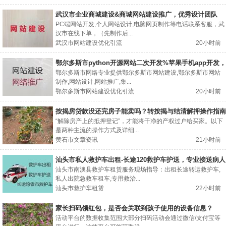
武汉市企业商城建设&商城网站建设推广，优秀设计团队
PC端网站开发,个人网站设计,电脑网页制作等电话联系客服，武
汉市在线下单，（先制作后...
武汉市网站建设优化引流
20小时前
鄂尔多斯市python开源网站二次开发%苹果手机app开发，
网站制作
鄂尔多斯市网络专业提供鄂尔多斯市网站建设,鄂尔多斯市网站
制作,网站设计,网站推广,集...
鄂尔多斯市网站建设优化引流
20小时前
按揭房贷款没还完房子能卖吗？转按揭与结清解押操作指南
“解除房产上的抵押登记”，才能将干净的产权过户给买家。以下
是两种主流的操作方式及详细...
黄石市文章资讯
21小时前
汕头市私人救护车出租-长途120救护车护送，专业接送病人
汕头市南澳县救护车租赁服务现场指导：出租长途转运救护车,
私人出院急救车租车,专用救治...
汕头市救护车租赁
22小时前
家长扫码领红包，是否会关联到孩子使用的设备信息？
活动平台的数据收集范围大部分扫码活动会通过微信/支付宝等