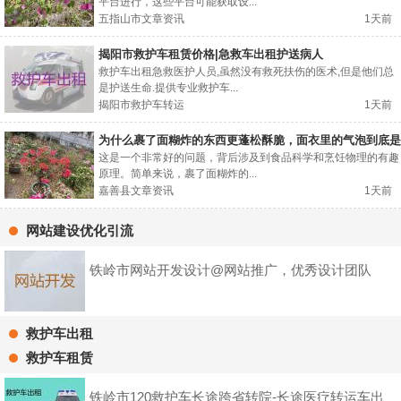
平台进行，这些平台可能获取设...
五指山市文章资讯
1天前
揭阳市救护车租赁价格|急救车出租护送病人
救护车出租急救医护人员,虽然没有救死扶伤的医术,但是他们总
是护送生命.提供专业救护车...
揭阳市救护车转运
1天前
为什么裹了面糊炸的东西更蓬松酥脆，面衣里的气泡到底是
怎么形成的？
这是一个非常好的问题，背后涉及到食品科学和烹饪物理的有趣
原理。简单来说，裹了面糊炸的...
嘉善县文章资讯
1天前
网站建设优化引流
铁岭市网站开发设计@网站推广，优秀设计团队
救护车出租
救护车租赁
铁岭市120救护车长途跨省转院-长途医疗转运车出