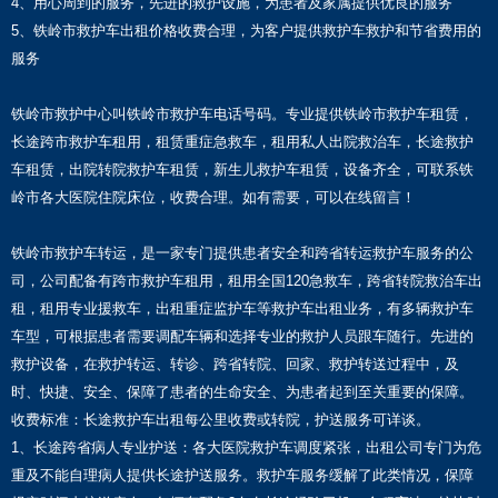
4、用心周到的服务，先进的救护设施，为患者及家属提供优良的服务
5、铁岭市救护车出租价格收费合理，为客户提供救护车救护和节省费用的
服务
铁岭市救护中心叫铁岭市救护车电话号码。专业提供铁岭市救护车租赁，
长途跨市救护车租用，租赁重症急救车，租用私人出院救治车，长途救护
车租赁，出院转院救护车租赁，新生儿救护车租赁，设备齐全，可联系铁
岭市各大医院住院床位，收费合理。如有需要，可以在线留言！
铁岭市救护车转运，是一家专门提供患者安全和跨省转运救护车服务的公
司，公司配备有跨市救护车租用，租用全国120急救车，跨省转院救治车出
租，租用专业援救车，出租重症监护车等救护车出租业务，有多辆救护车
车型，可根据患者需要调配车辆和选择专业的救护人员跟车随行。先进的
救护设备，在救护转运、转诊、跨省转院、回家、救护转送过程中，及
时、快捷、安全、保障了患者的生命安全、为患者起到至关重要的保障。
收费标准：长途救护车出租每公里收费或转院，护送服务可详谈。
1、长途跨省病人专业护送：各大医院救护车调度紧张，出租公司专门为危
重及不能自理病人提供长途护送服务。救护车服务缓解了此类情况，保障