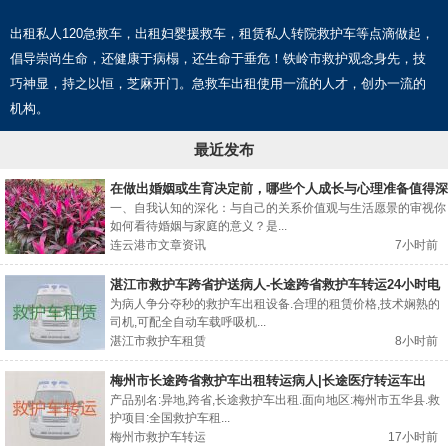
出租私人120急救车，出租妇婴援救车，租赁私人转院救护车等点滴做起，
倡导崇尚生命，还健康于病榻，还生命于垂危！铁岭市救护观念身先，技
巧神显，持之以恒，芝麻开门。急救车出租使用一流的人才，创办一流的
机构。
最近发布
在做出婚姻或生育决定前，哪些个人成长与心理准备值得深
入探讨？
一、自我认知的深化：与自己的关系价值观与生活愿景的审视你
如何看待婚姻与家庭的意义？是...
连云港市文章资讯
7小时前
湛江市救护车跨省护送病人-长途跨省救护车转运24小时电
话
为病人争分夺秒的救护车出租设备.合理的租赁价格,技术娴熟的
司机,可配全自动车载呼吸机...
湛江市救护车租赁
8小时前
梅州市长途跨省救护车出租转运病人|长途医疗转运车出
租，全国各地都有车
产品别名:异地,跨省,长途救护车出租.面向地区:梅州市五华县.救
护项目:全国救护车租...
梅州市救护车转运
17小时前