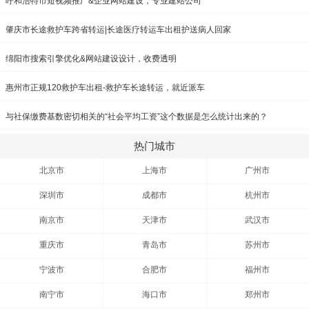
呼和浩特市短视频推广&企业网站建设，专业建站公司
肇庆市长途救护车跨省转运|长途医疗转运车出租护送病人回家
绵阳市搜索引擎优化&网站建设设计，收费透明
惠州市正规120救护车出租-救护车长途转运，就近派车
与社保缴费基数密切相关的“社会平均工资”这个数据是怎么统计出来的？
热门城市
北京市
上海市
广州市
深圳市
成都市
杭州市
南京市
天津市
武汉市
重庆市
青岛市
苏州市
宁波市
合肥市
福州市
南宁市
海口市
郑州市