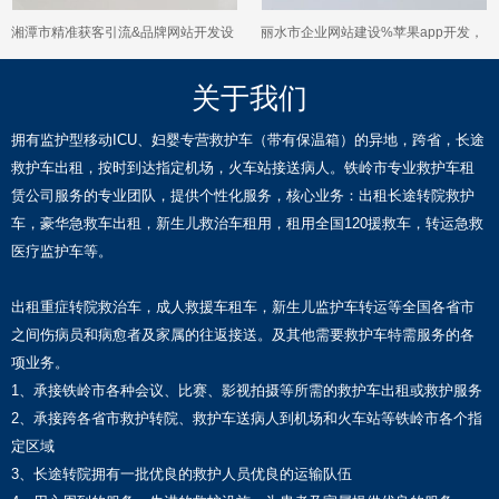
湘潭市精准获客引流&品牌网站开发设
丽水市企业网站建设%苹果app开发，
计，提供一站式建站服务
专业设计团队
关于我们
拥有监护型移动ICU、妇婴专营救护车（带有保温箱）的异地，跨省，长途
救护车出租，按时到达指定机场，火车站接送病人。铁岭市专业救护车租
赁公司服务的专业团队，提供个性化服务，核心业务：出租长途转院救护
车，豪华急救车出租，新生儿救治车租用，租用全国120援救车，转运急救
医疗监护车等。
出租重症转院救治车，成人救援车租车，新生儿监护车转运等全国各省市
之间伤病员和病愈者及家属的往返接送。及其他需要救护车特需服务的各
项业务。
1、承接铁岭市各种会议、比赛、影视拍摄等所需的救护车出租或救护服务
2、承接跨各省市救护转院、救护车送病人到机场和火车站等铁岭市各个指
定区域
3、长途转院拥有一批优良的救护人员优良的运输队伍