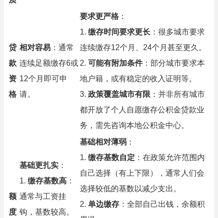
要求更严格
：
1.
缴存时间要求更长
：很多城市要求
贷
相对容易
：通常
连续缴存12个月、24个月甚至更久。
款
连续足额缴存6或
2.
可能有附加条件
：部分城市要求本
资
12个月即可申
地户籍，或有稳定的收入证明等。
格
请。
3.
政策覆盖城市有限
：并非所有城市
都开放了个人自愿缴存公积金贷款业
务，需先咨询本地公积金中心。
基础相对薄弱
：
1.
缴存基数自定
：在政策允许范围内
基础更扎实
：
自己选择（有上下限），通常人们会
1.
缴存基数高
：
选择较低的基数以减少支出。
额
通常与工资挂
2.
单边缴存
：全部自己出钱，余额积
度
钩，基数较高。