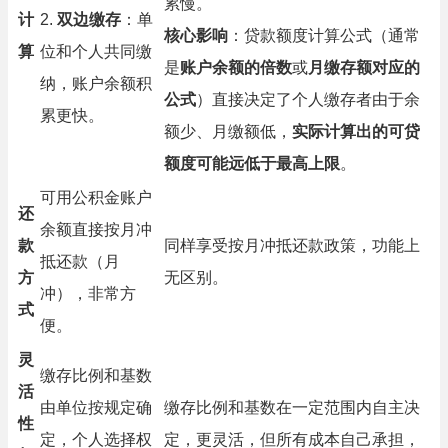
累慢。
计
2.
双边缴存
：单
核心影响
：贷款额度计算公式（通常
算
位和个人共同缴
是
账户余额的倍数
或
月缴存额对应的
纳，账户余额积
公式
）直接决定了个人缴存者由于余
累更快。
额少、月缴额低，
实际计算出的可贷
额度可能远低于最高上限
。
可用公积金账户
还
余额直接按月冲
款
同样享受按月冲抵还款政策，功能上
抵还款（月
方
无区别。
冲），非常方
式
便。
灵
缴存比例和基数
活
由单位按规定确
缴存比例和基数在一定范围内自主决
性
定，个人选择权
定，更灵活，但所有成本自己承担，