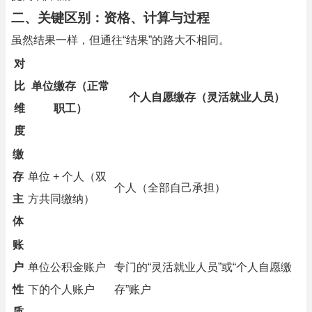
二、关键区别：资格、计算与过程
虽然结果一样，但通往“结果”的路大不相同。
对
比
单位缴存（正常
个人自愿缴存（灵活就业人员）
维
职工）
度
缴
存
单位 + 个人（双
个人（全部自己承担）
主
方共同缴纳）
体
账
户
单位公积金账户
专门的“灵活就业人员”或“个人自愿缴
性
下的个人账户
存”账户
质